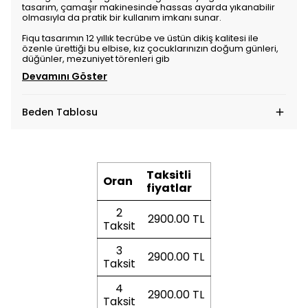
tasarım, çamaşır makinesinde hassas ayarda yıkanabilir
olmasıyla da pratik bir kullanım imkanı sunar.
Fiqu tasarımın 12 yıllık tecrübe ve üstün dikiş kalitesi ile
özenle ürettiği bu elbise, kız çocuklarınızın doğum günleri,
düğünler, mezuniyet törenleri gib
Devamını Göster
Beden Tablosu
Taksitli
Oran
fiyatlar
2
2900.00 TL
Taksit
3
2900.00 TL
Taksit
4
2900.00 TL
Taksit