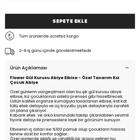
SEPETE EKLE
Tüm ürünlerde ücretsiz kargo
2-9 iş günü içinde gönderilmektedir.
Ürün Açıklaması
Flower Gül Kurusu Abiye Elbise - Özel Tasarım Kız
Çocuk Abiye
Özel günlerin vazgeçilmezi olan bu şık gül kurusu abiye
elbise, kız çocuklarınızı adeta prenses gibi hissettirecek.
Üstün kaliteli organze kumaşıyla tasarlanan elbise, kat kat
tüllü etek detayıyla ve üç boyutlu çiçek detaylarıyla zarafeti
ön plana çıkarıyor.
Kabarık etek ve arka kısmındaki takılıp çıkarılabilen sevimli
fiyonk detayı ile prenseslere layık bir görünüm sunuyor.
Elbisenin iç astarı ise %100 pamuk olup çocukların hassas
tenine dost bir konfor sağlar.
Özel günlerde şıklığı ve rahatlığı bir araya getiren bu