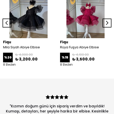
Fiqu
Fiqu
Mila Siyah Abiye Elbise
Rüya Fuşya Abiye Elbise
₺ 4,000.00
₺ 4,100.00
%
20
%
15
₺ 3,200.00
₺ 3,500.00
8 Beden
8 Beden
"Kızımın doğum günü için sipariş verdim ve bayıldık!
Kumaşı, detayları, her şeyiyle harika bir elbise. Kesinlikle