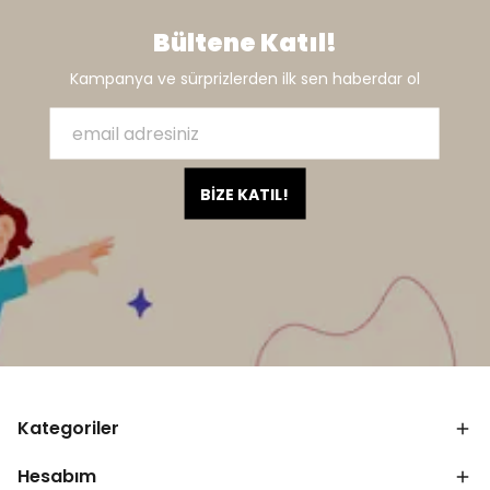
Bültene Katıl!
Kampanya ve sürprizlerden ilk sen haberdar ol
BİZE KATIL!
Kategoriler
Hesabım